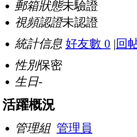
郵箱狀態
未驗證
視頻認證
未認證
統計信息
好友數 0
|
回帖
性別
保密
生日
-
活躍概況
管理組
管理員