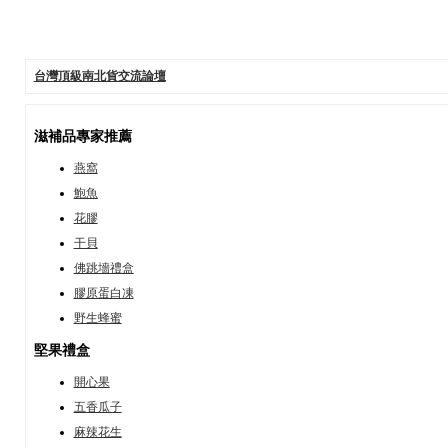
台灣頂級南北貨交流論壇
滋補品專家推薦
燕窩
鮑魚
花膠
干貝
佛跳墻禮盒
膠原蛋白凍
野生蜂蜜
堅果禮盒
開心果
五香瓜子
麻辣花生