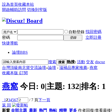
設為首頁
收藏本站
開啟輔助訪問
切換到窄版
找回密碼
自動登錄
密碼
立即註冊
登錄
快捷導航
論壇
BBS
搜索
熱搜:
活動
交友
discuz
搜索
台灣頂級南北貨交流論壇
»
論壇
›
滋補品專家推薦
›
燕窩
收藏本版
|
訂閱
燕窩
今日:
0
|
主題:
132
|
排名:
1
1
2
3
4
5
6
7
/ 7 頁
下一頁
返 回
新窗
全部主題
最新
熱門
熱帖
精華
更多
作者
回復/查看
最後