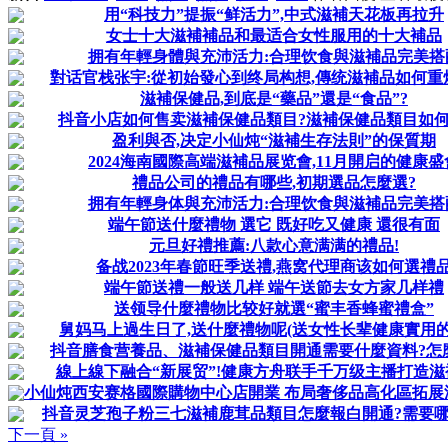
用“科技力”提振“鲜活力”,中式滋補天花板再拉升
女士十大滋補補品和最适合女性服用的十大補品
拥有年輕身體與充沛活力:合理饮食與滋補品完美搭
對话官栈张宇:從初始發心到终局构想,傳统滋補品如何重
滋補保健品,到底是“藥品”還是“食品”?
抖音小店如何售卖滋補保健品類目?滋補保健品類目如何
盈利與否,决定小仙炖“滋補生存法則”的保質期
2024海南國際高端滋補品展览會,11月開启的健康盛
禮品公司的禮品有哪些,初期選品怎麼選?
拥有年輕身体與充沛活力:合理饮食與滋補品完美搭
端午節送什麼禮物 選它 既好吃又健康 還很有面
元旦好禮推薦:八款心意满满的禮品!
备战2023年春節旺季送禮,燕窝代理商该如何選禮
端午節送禮一般送几样 端午送節去女方家几样禮
送领导什麼禮物比较好就選“蜜丰香蜂蜜禮盒”
舅妈马上過生日了,送什麼禮物呢(送女性长辈健康實用的
抖音膳食营養品、滋補保健品類目開通需要什麼資料?怎
線上線下融合“新展贸”!健康方舟联手千万级主播打造滋
小仙炖西安赛格國際購物中心店開業 布局奢侈品高化區拓展
抖音灵芝孢子粉三七滋補鹿茸品類目怎麼報白開通?需要哪
下一頁 »