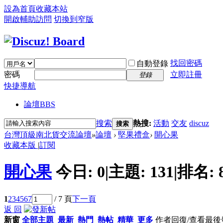
設為首頁
收藏本站
開啟輔助訪問
切換到窄版
找回密碼
自動登錄
密碼
立即註冊
登錄
快捷導航
論壇
BBS
搜索
熱搜:
活動
交友
discuz
搜索
台灣頂級南北貨交流論壇
»
論壇
›
堅果禮盒
›
開心果
收藏本版
|
訂閱
開心果
今日:
0
|
主題:
131
|
排名:
1
2
3
4
5
6
7
/ 7 頁
下一頁
返 回
新窗
全部主題
最新
熱門
熱帖
精華
更多
作者
回復/查看
最後