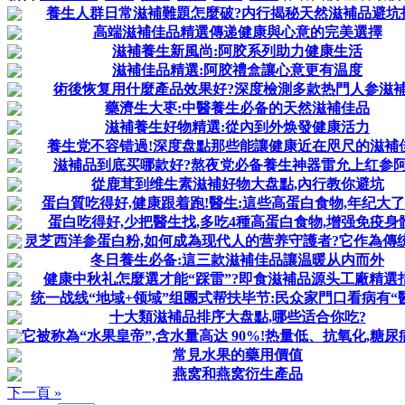
養生人群日常滋補難題怎麼破?内行揭秘天然滋補品避坑
高端滋補佳品精選傳递健康與心意的完美選擇
滋補養生新風尚:阿胶系列助力健康生活
滋補佳品精選:阿胶禮盒讓心意更有温度
術後恢复用什麼產品效果好?深度檢測多款热門人参滋
藥濟生大枣:中醫養生必备的天然滋補佳品
滋補養生好物精選:從內到外焕發健康活力
養生党不容错過!深度盘點那些能讓健康近在咫尺的滋補
滋補品到底买哪款好?熬夜党必备養生神器雷允上红参
從鹿茸到维生素滋補好物大盘點,內行教你避坑
蛋白質吃得好,健康跟着跑!醫生:這些高蛋白食物,年纪大
蛋白吃得好,少把醫生找,多吃4種高蛋白食物,增强免疫身
灵芝西洋参蛋白粉,如何成為现代人的营养守護者?它作為傳统补
冬日養生必备:這三款滋補佳品讓温暖从内而外
健康中秋礼怎麼選才能“踩雷”?即食滋補品源头工廠精選指
统一战线“地域+领域”组團式帮扶毕节:民众家門口看病有“醫”
十大類滋補品排序大盘點,哪些适合你吃?
它被称為“水果皇帝”,含水量高达 90%!热量低、抗氧化,糖尿病
常見水果的藥用價值
燕窝和燕窝衍生產品
下一頁 »