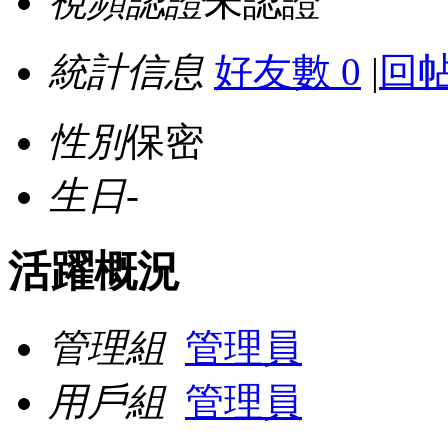
視頻認證
未認證
統計信息
好友數 0
|
回帖
性別
保密
生日
-
活躍概況
管理組
管理員
用戶組
管理員