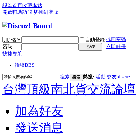
設為首頁
收藏本站
開啟輔助訪問
切換到窄版
找回密碼
自動登錄
密碼
立即註冊
登錄
快捷導航
論壇
BBS
搜索
熱搜:
活動
交友
discuz
搜索
台灣頂級南北貨交流論壇
加為好友
發送消息