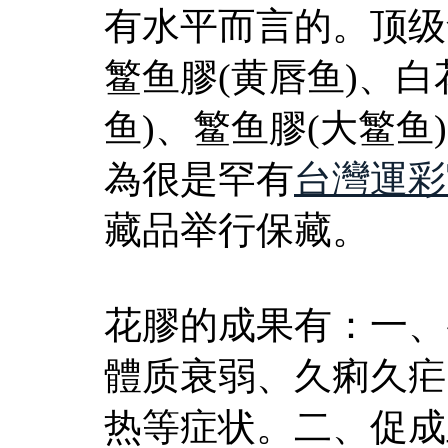
有水平而言的。顶级
鳘鱼膠(黄唇鱼)、白
鱼)、鳘鱼膠(大鳘鱼
為很是罕有
台灣運彩
藏品举行保藏。
花膠的成果有：一、
體质衰弱、久痢久疟
热等症状。二、促成