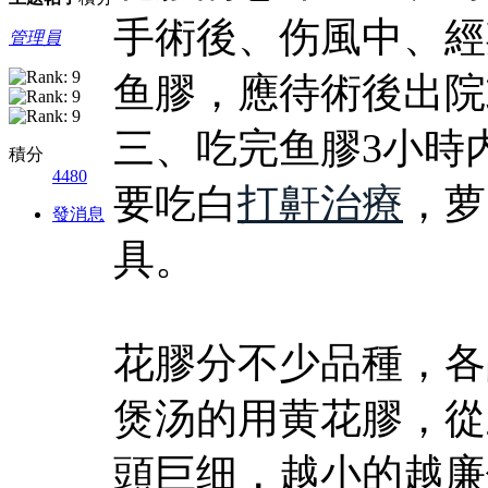
手術後、伤風中、經
管理員
鱼膠，應待術後出院
三、吃完鱼膠3小時
積分
4480
要吃白
打鼾治療
，萝
發消息
具。
花膠分不少品種，各
煲汤的用黄花膠，從
頭巨细，越小的越廉