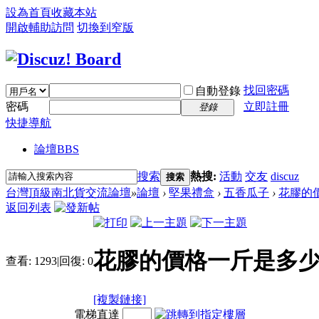
設為首頁
收藏本站
開啟輔助訪問
切換到窄版
找回密碼
自動登錄
密碼
立即註冊
登錄
快捷導航
論壇
BBS
搜索
熱搜:
活動
交友
discuz
搜索
台灣頂級南北貨交流論壇
»
論壇
›
堅果禮盒
›
五香瓜子
›
花膠的
返回列表
花膠的價格一斤是多少
查看:
1293
|
回復:
0
[複製鏈接]
電梯直達