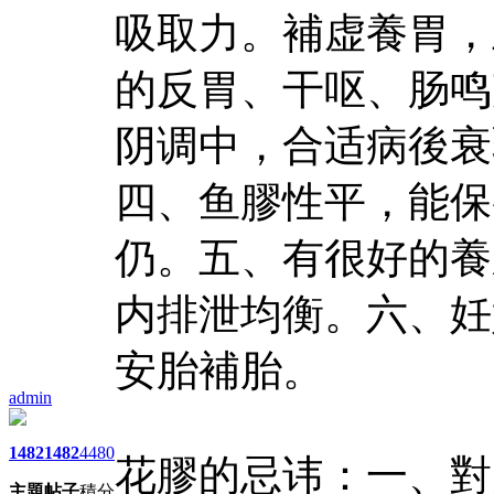
吸取力。補虚養胃，
的反胃、干呕、肠鸣
阴调中，合适病後衰
四、鱼膠性平，能保
仍。五、有很好的養
内排泄均衡。六、妊
安胎補胎。
admin
1482
1482
4480
花膠的忌讳：一、對
主題
帖子
積分