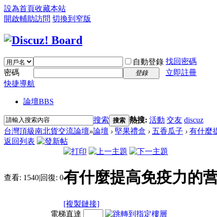
設為首頁
收藏本站
開啟輔助訪問
切換到窄版
找回密碼
自動登錄
密碼
立即註冊
登錄
快捷導航
論壇
BBS
搜索
熱搜:
活動
交友
discuz
搜索
台灣頂級南北貨交流論壇
»
論壇
›
堅果禮盒
›
五香瓜子
›
有什麼
返回列表
有什麼提高免疫力的营
查看:
1540
|
回復:
0
[複製鏈接]
電梯直達