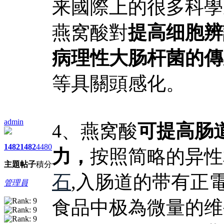
来國際上的很多科學
燕窝酸對
提高细胞辨
病理性大肠杆菌的傳
等具關頭感化。
admin
4、燕窝酸
可提高肠
1482
1482
4480
力，
按照简略的异性
主題
帖子
積分
石
,入肠道的带有正
管理員
食品中极為微量的维