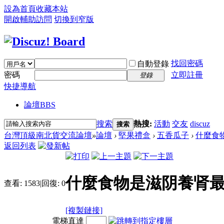
設為首頁
收藏本站
開啟輔助訪問
切換到窄版
找回密碼
自動登錄
密碼
立即註冊
登錄
快捷導航
論壇
BBS
搜索
熱搜:
活動
交友
discuz
搜索
台灣頂級南北貨交流論壇
»
論壇
›
堅果禮盒
›
五香瓜子
›
什麼食
返回列表
什麼食物是滋阴養肾
查看:
1583
|
回復:
0
[複製鏈接]
電梯直達