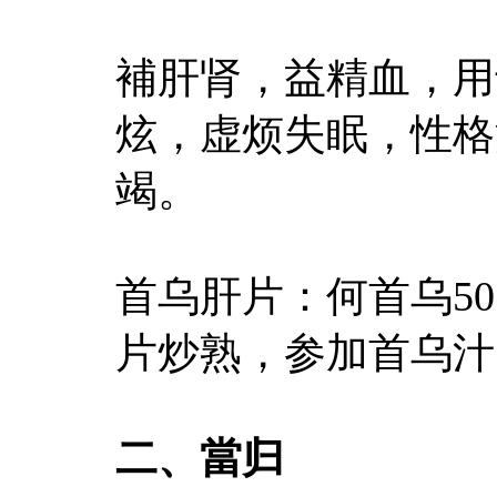
補肝肾，益精血，用
炫，虚烦失眠，性格
竭。
首乌肝片：何首乌50
片炒熟，参加首乌汁
二、當归