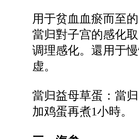
用于贫血血瘀而至的
當归對子宫的感化取
调理感化。還用于慢
虚。
當归益母草蛋：當归
加鸡蛋再煮1小時。