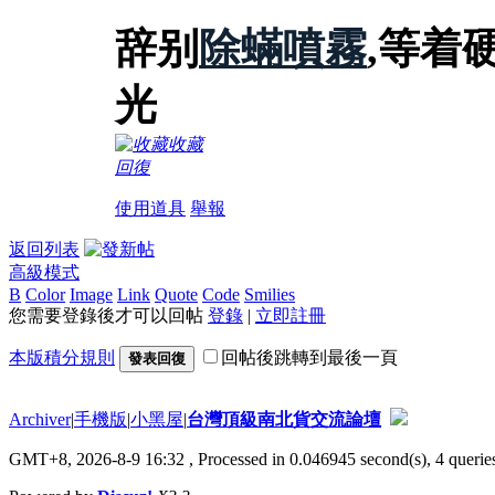
辞别
除蟎噴霧
,等着
光
收藏
回復
使用道具
舉報
返回列表
高級模式
B
Color
Image
Link
Quote
Code
Smilies
您需要登錄後才可以回帖
登錄
|
立即註冊
本版積分規則
回帖後跳轉到最後一頁
發表回復
Archiver
|
手機版
|
小黑屋
|
台灣頂級南北貨交流論壇
GMT+8, 2026-8-9 16:32
, Processed in 0.046945 second(s), 4 queries