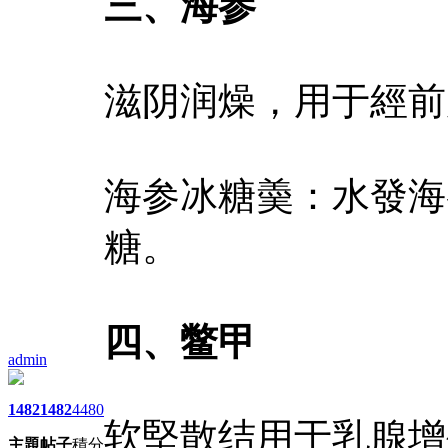
三、海参
滋阴润燥，用于經前
海参冰糖羮：水發海
糖。
四、鳖甲
admin
1482
1482
4480
软堅散结用于乳腺增
主題
帖子
積分