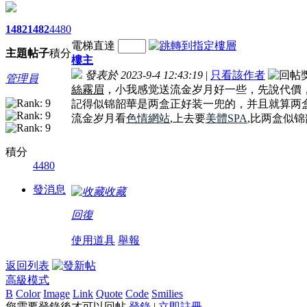
1482
1482
4480
電梯直達
主題
帖子
積分
樓主
發表於 2023-9-4 12:43:19
|
只看該作者
管理員
絲霧眉
，小我感觉送流金岁月好一些，先說代價
記得似锦韶華是两盒正好装一兜的，并且就算两
流金岁月看
色情網站
,上去要
美體SPA
,比两盒似
積分
4480
發消息
收藏
回復
使用道具
舉報
返回列表
高級模式
B
Color
Image
Link
Quote
Code
Smilies
您需要登錄後才可以回帖
登錄
|
立即註冊