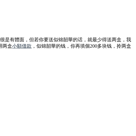
就很是有體面，但若你要送似锦韶華的话，就最少得送两盒，我
用两盒
小額借款
，似锦韶華的钱，你再填個200多块钱，拎两盒