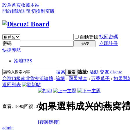
設為首頁
收藏本站
開啟輔助訪問
切換到窄版
找回密碼
自動登錄
密碼
立即註冊
登錄
快捷導航
論壇
BBS
搜索
熱搜:
活動
交友
discuz
搜索
台灣頂級南北貨交流論壇
»
論壇
›
堅果禮盒
›
五香瓜子
›
如果選韩
返回列表
如果選韩成兴的燕窝禮
查看:
1890
|
回復:
0
[複製鏈接]
admin