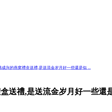
成兴的燕窝禮盒送禮,是送流金岁月好一些還是似 ...
盒送禮,是送流金岁月好一些還是似