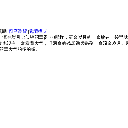
|
倒序瀏覽
|
閱讀模式
，流金岁月比似锦韶華贵100那样，流金岁月的一盒放在一袋里
盒也没有一盒看着大气，但两盒的钱却远远過剩一盒流金岁月。
锦韶華大气的多的多。