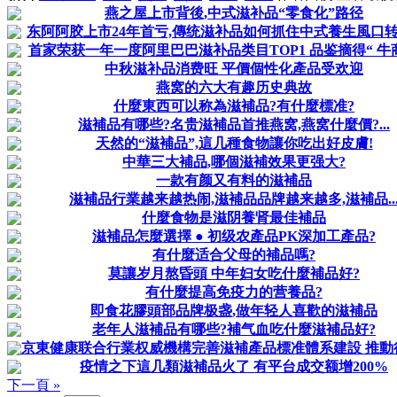
燕之屋上市背後,中式滋补品“零食化”路径
东阿阿胶上市24年首亏,傳统滋补品如何抓住中式養生風口
首家荣获一年一度阿里巴巴滋补品类目TOP1 品鉴摘得“ 牛
中秋滋补品消费旺 平價個性化產品受欢迎
燕窝的六大有趣历史典故
什麼東西可以称為滋補品?有什麼標准?
滋補品有哪些?名贵滋補品首推燕窝,燕窝什麼價?...
天然的“滋補品”,這几種食物讓你吃出好皮膚!
中華三大補品,哪個滋補效果更强大?
一款有颜又有料的滋補品
滋補品行業越来越热闹,滋補品品牌越来越多,滋補品..
什麼食物是滋阴養肾最佳補品
滋補品怎麼選擇 ● 初级农產品PK深加工產品?
有什麼适合父母的補品嗎?
莫讓岁月熬昏頭 中年妇女吃什麼補品好?
有什麼提高免疫力的营養品?
即食花膠頭部品牌极盏,做年轻人喜歡的滋補品
老年人滋補品有哪些?補气血吃什麼滋補品好?
京東健康联合行業权威機構完善滋補產品標准體系建設 推動行業
疫情之下這几類滋補品火了 有平台成交额增200%
下一頁 »