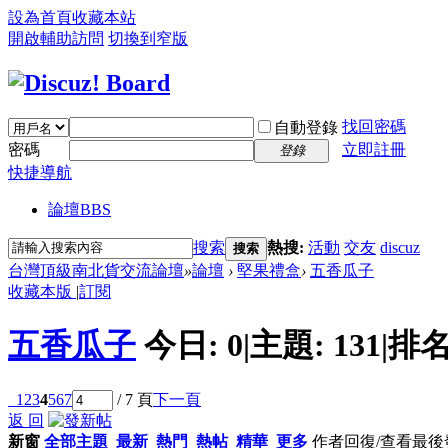
設為首頁
收藏本站
開啟輔助訪問
切換到窄版
找回密碼
自動登錄
密碼
立即註冊
登錄
快捷導航
論壇
BBS
搜索
熱搜:
活動
交友
discuz
搜索
台灣頂級南北貨交流論壇
»
論壇
›
堅果禮盒
›
五香瓜子
收藏本版
|
訂閱
五香瓜子
今日:
0
|
主題:
131
|
排名
1
2
3
4
5
6
7
/ 7 頁
下一頁
返 回
新窗
全部主題
最新
熱門
熱帖
精華
更多
作者
回復/查看
最後