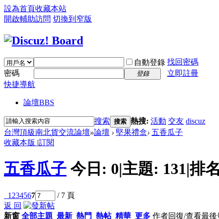
設為首頁
收藏本站
開啟輔助訪問
切換到窄版
找回密碼
自動登錄
密碼
立即註冊
登錄
快捷導航
論壇
BBS
搜索
熱搜:
活動
交友
discuz
搜索
台灣頂級南北貨交流論壇
»
論壇
›
堅果禮盒
›
五香瓜子
收藏本版
|
訂閱
五香瓜子
今日:
0
|
主題:
131
|
排名
1
2
3
4
5
6
7
/ 7 頁
返 回
新窗
全部主題
最新
熱門
熱帖
精華
更多
作者
回復/查看
最後