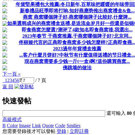
年貨堅果禮包大推薦:冬日新年,百草味把暖暖的年味带回
新春禮品旺季即将打响,知好燕應势推出燕窝禮盒&鱼...
燕窝 燕窝哪個牌子好,燕窝哪個牌子比较好,什麼牌...
如果選韩成兴的燕窝禮盒送禮,是送流金岁月好一些還是似锦年華
即食燕窝怎麼選?测评了4款知名即食燕窝後,我選出...
2023年春节 干燕窝推薦,干燕窝哪個牌子好?北京同...
佟丽娅代言的正典即食燕窝多少钱怎麼样?正典即食燕..
2023過年年貨禮盒推薦
...客户什麼月饼好?中秋节有什麼值得送禮的节日禮盒...
現在燕窝需要多少钱一斤(一盒)啊?這份購買燕窝...
佛跳墙的做法
下一頁 »
1
2
3
4
5
6
7
/ 7 頁
返 回
快速發帖
還可輸入
80
高級模式
B
Color
Image
Link
Quote
Code
Smilies
您需要登錄後才可以發帖
登錄
|
立即註冊