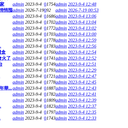
家
admin
2023-9-4
0
1754
admin
2023-9-4 12:48
悄悄囤
admin
2026-7-19
0
92
admin
2026-7-19 00:53
admin
2023-9-4
0
1686
admin
2023-9-4 13:06
admin
2023-9-4
0
1702
admin
2023-9-4 13:04
admin
2023-9-4
0
1772
admin
2023-9-4 13:02
admin
2023-9-4
0
1703
admin
2023-9-4 13:00
admin
2023-9-4
0
1778
admin
2023-9-4 12:59
.
admin
2023-9-4
0
1783
admin
2023-9-4 12:56
禮盒
admin
2023-9-4
0
1760
admin
2023-9-4 12:54
會火了
admin
2023-9-4
0
1741
admin
2023-9-4 12:52
台
admin
2023-9-4
0
1749
admin
2023-9-4 12:51
admin
2023-9-4
0
1793
admin
2023-9-4 12:29
.
admin
2023-9-4
0
1721
admin
2023-9-4 12:47
admin
2023-9-4
0
1778
admin
2023-9-4 12:45
...
admin
2023-9-4
0
1887
admin
2023-9-4 12:43
admin
2023-9-4
0
1782
admin
2023-9-4 12:41
admin
2023-9-4
0
1809
admin
2023-9-4 12:39
.
admin
2023-9-4
0
1823
admin
2023-9-4 12:37
admin
2023-9-4
0
1797
admin
2023-9-4 12:35
.
admin
2023-9-4
0
1743
admin
2023-9-4 12:33