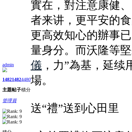
實在，對注意康健、
者来讲，更平安的食
更高效知心的辦事已
量身分。而沃隆等堅
儀
，力”為基，延续
admin
場。
1482
1482
4480
主題
帖子
積分
管理員
送“禮”送到心田里