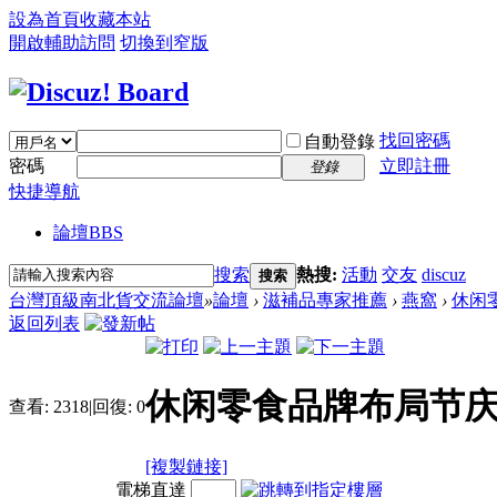
設為首頁
收藏本站
開啟輔助訪問
切換到窄版
找回密碼
自動登錄
密碼
立即註冊
登錄
快捷導航
論壇
BBS
搜索
熱搜:
活動
交友
discuz
搜索
台灣頂級南北貨交流論壇
»
論壇
›
滋補品專家推薦
›
燕窩
›
休闲
返回列表
休闲零食品牌布局节庆
查看:
2318
|
回復:
0
[複製鏈接]
電梯直達