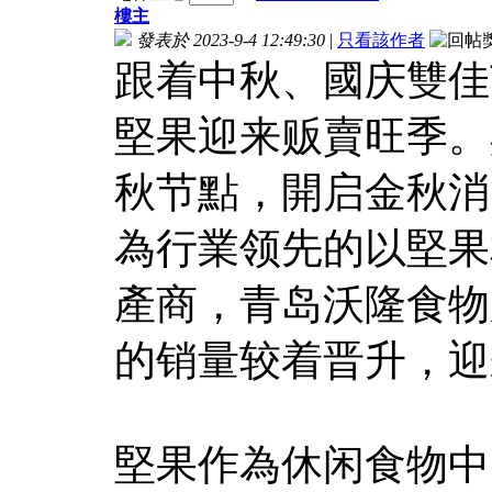
樓主
發表於 2023-9-4 12:49:30
|
只看該作者
跟着中秋、國庆雙佳
堅果迎来贩賣旺季。
秋节點，開启金秋消
為行業领先的以堅果
產商，青岛沃隆食物
的销量较着晋升，迎
堅果作為休闲食物中