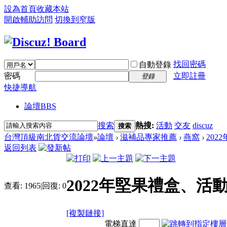
設為首頁
收藏本站
開啟輔助訪問
切換到窄版
找回密碼
自動登錄
密碼
立即註冊
登錄
快捷導航
論壇
BBS
搜索
熱搜:
活動
交友
discuz
搜索
台灣頂級南北貨交流論壇
»
論壇
›
滋補品專家推薦
›
燕窩
›
202
返回列表
2022年堅果禮盒、活
查看:
1965
|
回復:
0
[複製鏈接]
電梯直達