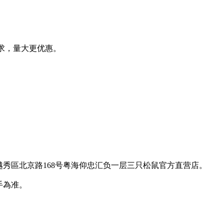
求，量大更优惠。
越秀區北京路168号粤海仰忠汇负一层三只松鼠官方直营店。
手為准。