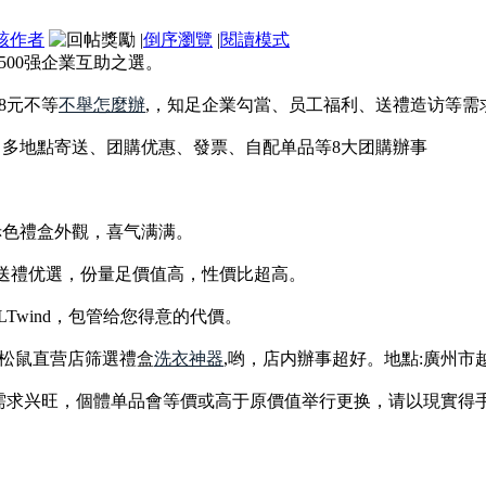
該作者
|
倒序瀏覽
|
閱讀模式
500强企業互助之選。
8元不等
不舉怎麼辦
,，知足企業勾當、员工福利、送禮造访等需
、多地點寄送、团購优惠、發票、自配单品等8大团購辦事
，赤色禮盒外觀，喜气满满。
g，送禮优選，份量足價值高，性價比超高。
Twind，包管给您得意的代價。
松鼠直营店筛選禮盒
洗衣神器
,哟，店内辦事超好。地點:廣州市
需求兴旺，個體单品會等價或高于原價值举行更换，请以現實得