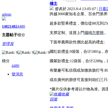
樓主
發表於 2023-9-4 13:05:07
|
只看
跨越3000家知名企業、百余門第界
admin
超多款堅果禮盒，價位從88元到25
1482
1482
4480
支撑定制、送貨上門
腦鳴怎麼辦
,
主題
帖子
積分
下面举薦两款性價比超高的禮盒:
管理員
國红款禮盒:9袋装，合计1801g
積分
國紫款禮盒:12袋装，合计2288
4480
有樂趣可私信我或加微旌旗灯号:RL
發消息
或在廣州的朋侪可直接到咱们三只
*圖片仅供参考请以什物為准。因
收藏
回復