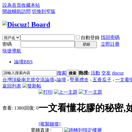
設為首頁
收藏本站
開啟輔助訪問
切換到窄版
找回密碼
自動登錄
密碼
立即註冊
登錄
快捷導航
論壇
BBS
搜索
熱搜:
活動
交友
discuz
搜索
台灣頂級南北貨交流論壇
»
論壇
›
堅果禮盒
›
五香瓜子
›
一文看懂
返回列表
一文看懂花膠的秘密,
查看:
1380
|
回復:
0
[複製鏈接]
電梯直達