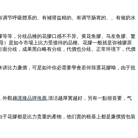
有调节呼吸體系的、有補肾益精的、有调节肠胃的、、有催奶水
膠等等，分歧品種的花膠口感不不异。黄花鱼膠、马友鱼膠、鳘
、母）是如今市場上比力受接待的品種。花膠一般就是弥補膠原
方面分歧，成果黑白略有分歧，代價也分歧。正常环境下，代價
来讲比力廉價，可是如许你必需要學會若何筛選花膠呦，由于批
，外觀越
護膝品牌推薦
,清洁越厚實越好，另有一點很首要，气
由于花膠都是比力贵重的產物，他们賣的根基上都是廉價貨包装