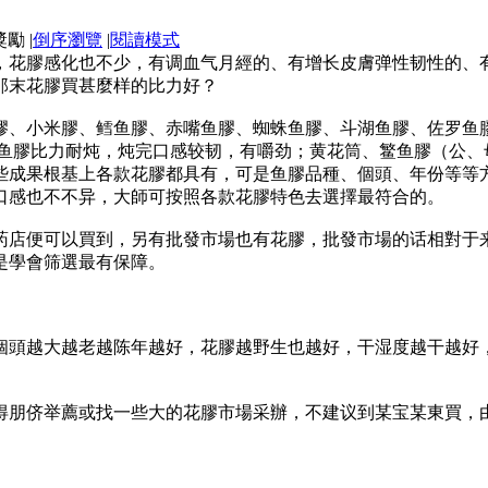
|
倒序瀏覽
|
閱讀模式
，花膠感化也不少，有调血气月經的、有增长皮膚弹性韧性的、
那末花膠買甚麼样的比力好？
膠、小米膠、鳕鱼膠、赤嘴鱼膠、蜘蛛鱼膠、斗湖鱼膠、佐罗鱼
红鱼膠比力耐炖，炖完口感较韧，有嚼劲；黄花筒、鳘鱼膠（公
些成果根基上各款花膠都具有，可是鱼膠品種、個頭、年份等等
口感也不不异，大師可按照各款花膠特色去選擇最符合的。
药店便可以買到，另有批發市場也有花膠，批發市場的话相對于
是學會筛選最有保障。
個頭越大越老越陈年越好，花膠越野生也越好，干湿度越干越好
得朋侪举薦或找一些大的花膠市場采辦，不建议到某宝某東買，