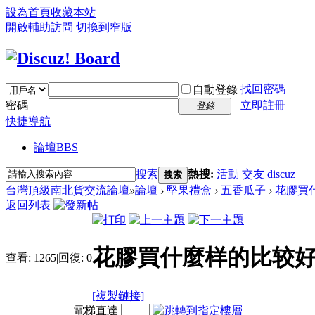
設為首頁
收藏本站
開啟輔助訪問
切換到窄版
找回密碼
自動登錄
密碼
立即註冊
登錄
快捷導航
論壇
BBS
搜索
熱搜:
活動
交友
discuz
搜索
台灣頂級南北貨交流論壇
»
論壇
›
堅果禮盒
›
五香瓜子
›
花膠買
返回列表
花膠買什麼样的比较
查看:
1265
|
回復:
0
[複製鏈接]
電梯直達