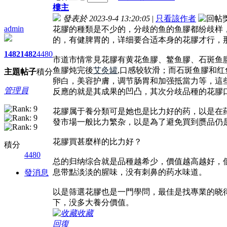
樓主
發表於 2023-9-4 13:20:05
|
只看該作者
admin
花膠的種類是不少的，分歧的鱼的鱼膠都纷歧样
的，有健脾胃的，详细要合适本身的花膠才行，
1482
1482
4480
市道市情常見花膠有黄花鱼膠、鳘鱼膠、石斑鱼
鱼膠炖完後
艾灸罐
,口感较软滑；而石斑鱼膠和
主題
帖子
積分
卵白，美容护膚，调节肠胃和加强抵當力等，這
管理員
反應的就是其成果的凹凸，其次分歧品種的花膠
花膠属于養分類可是她也是比力好的药，以是在
發市場一般比力繁杂，以是為了避免買到赝品仍
花膠買甚麼样的比力好？
積分
4480
总的归纳综合就是品種越希少，價值越高越好，
息带點淡淡的腥味，没有刺鼻的药水味道。
發消息
以是筛選花膠也是一門學問，最佳是找專業的晓
下，没多大養分價值。
收藏
回復