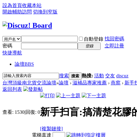
設為首頁
收藏本站
開啟輔助訪問
切換到窄版
找回密碼
自動登錄
密碼
立即註冊
登錄
快捷導航
論壇
BBS
搜索
熱搜:
活動
交友
discuz
搜索
台灣頂級南北貨交流論壇
»
論壇
›
滋補品專家推薦
›
燕窩
›
新手扫
返回列表
新手扫盲:搞清楚花膠
查看:
1530
|
回復:
0
[複製鏈接]
電梯直達