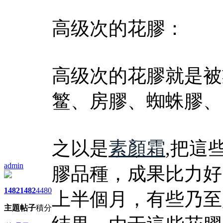
高级次的花膠：
高级次的花膠就是被
鳘、房膠、蜘蛛膠、
之以是
素顏霜
,把這
admin
膠品種，成果比力好
1482
1482
4480
上半個月，有些乃至
主題
帖子
積分