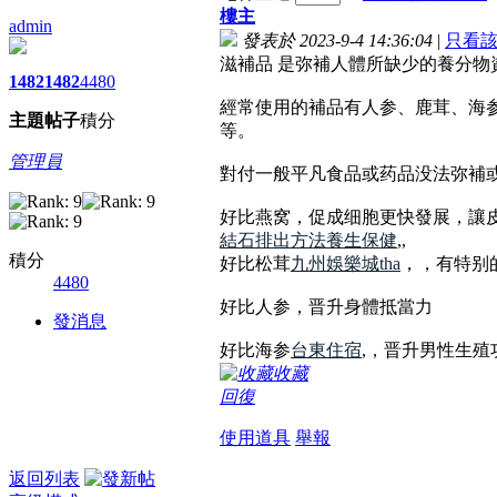
樓主
admin
發表於 2023-9-4 14:36:04
|
只看
滋補品 是弥補人體所缺少的養分
1482
1482
4480
經常使用的補品有人参、鹿茸、海
主題
帖子
積分
等。
管理員
對付一般平凡食品或药品没法弥補
好比燕窝，促成细胞更快發展，讓
結石排出方法
養生保健
,,
積分
好比松茸
九州娛樂城tha
，，有特别
4480
好比人参，晋升身體抵當力
發消息
好比海参
台東住宿
,，晋升男性生殖
收藏
回復
使用道具
舉報
返回列表