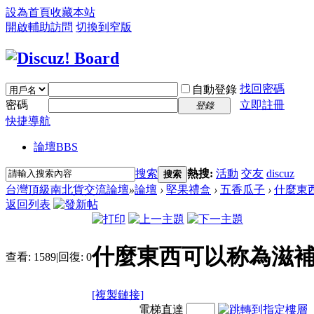
設為首頁
收藏本站
開啟輔助訪問
切換到窄版
找回密碼
自動登錄
密碼
立即註冊
登錄
快捷導航
論壇
BBS
搜索
熱搜:
活動
交友
discuz
搜索
台灣頂級南北貨交流論壇
»
論壇
›
堅果禮盒
›
五香瓜子
›
什麼東
返回列表
什麼東西可以称為滋補
查看:
1589
|
回復:
0
[複製鏈接]
電梯直達